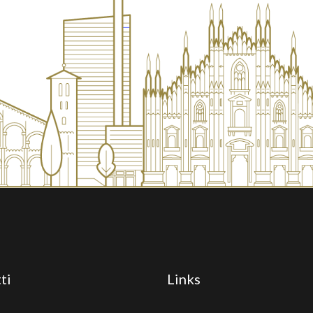
ti
Links