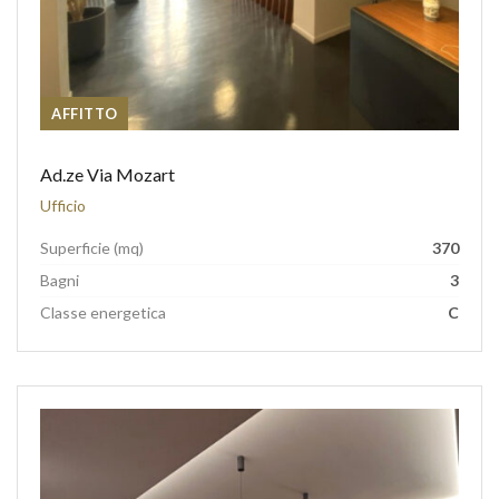
AFFITTO
Ad.ze Via Mozart
Ufficio
Superficie (mq)
370
Bagni
3
Classe energetica
C