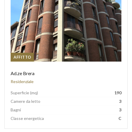
AFFITTO
Ad.ze Brera
Residenziale
Superficie (mq)
190
Camere da letto
3
Bagni
3
Classe energetica
C