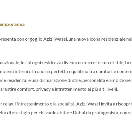
ontemporanea
resenta con orgoglio Azizi Wasel, una nuova icona residenziale ne
 funzionale, in cui ogni residenza diventa un microcosmo di stile, ben
ambienti interni offrono un perfetto equilibrio tra comfort e conte
ce residenza: è una dichiarazione di stile, personalità e ambizione
garantire comfort, privacy e intrattenimento ai più alti livelli.
lax, l’intrattenimento e la socialità, Azizi Wasel invita a riscoprir
elta di prestigio per chi vuole abitare Dubai da protagonista, con sti