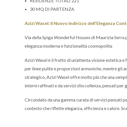
RESIDENZE TOTALI 221
30 MQ DI PARTENZA
Azizi Wasel: Il Nuovo Indirizzo dell’Eleganza C
Via della Spiga Wonderful Houses di Maurizia Serra p
eleganza moderna e funzionalità cosmopolita
Azizi Wasel è il frutto di un’attenta visione estetica e
per linee pulite e proporzioni armoniche, mentre gli 
strategico, Azizi Wasel offre molto più che una sempli
interni raffinati e da servizi d’eccellenza, pensati per 
Circondato da una gamma curata di servizi pensati per re
contesto che riflette eleganza, efficienza e calore. Sc