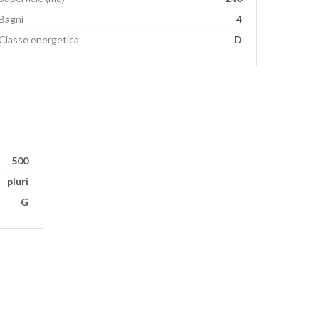
Bagni
4
Classe energetica
D
500
pluri
G