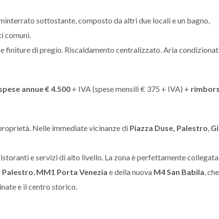
minterrato sottostante, composto da altri due locali e un bagno,
ti comuni.
 finiture di pregio. Riscaldamento centralizzato. Aria condiziona
spese annue € 4.500
+ IVA (spese mensili € 375 + IVA) +
rimbors
 proprietà. Nelle immediate vicinanze di
Piazza Duse, Palestro
,
Gi
istoranti e servizi di alto livello. La zona è perfettamente collegata
Palestro
,
MM1 Porta Venezia
e della nuova
M4 San Babila
, che
ate e il centro storico.