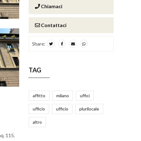
Chiamaci
Contattaci
Share:
TAG
affitto
milano
uffici
ufficio
ufficio
plurilocale
altro
mq. 115.