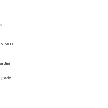
ta
o IMU €
ardini
 grazie