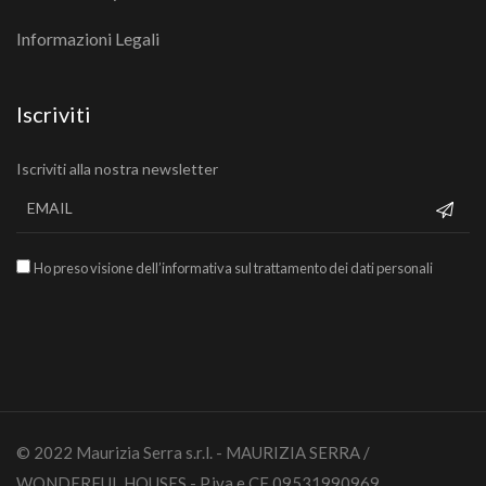
Informazioni Legali
Iscriviti
Iscriviti alla nostra newsletter
Ho preso visione dell’informativa sul trattamento dei dati personali
© 2022 Maurizia Serra s.r.l. - MAURIZIA SERRA /
WONDERFUL HOUSES - P.iva e CF 09531990969