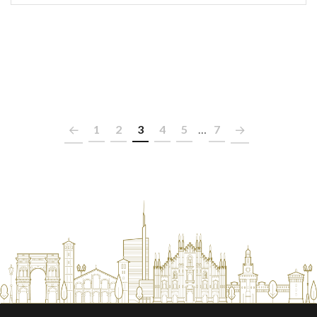
1
2
3
4
5
…
7