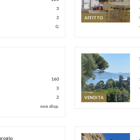
3
2
AFFITTO
G
160
3
2
VENDITA
non disp.
brogio