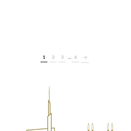
1
2
3
…
6