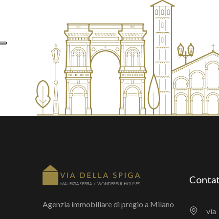
Contat
Agenzia immobiliare di pregio a Milano
via 