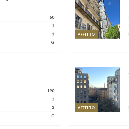
60
1
1
AFFITTO
G
190
3
3
AFFITTO
C