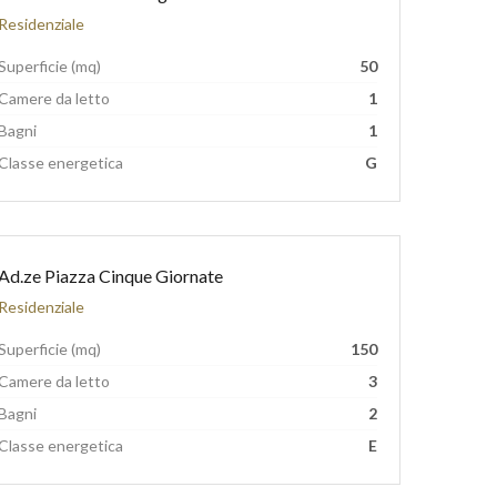
Residenziale
Superficie (mq)
50
Camere da letto
1
Bagni
1
Classe energetica
G
Ad.ze Piazza Cinque Giornate
Residenziale
Superficie (mq)
150
Camere da letto
3
Bagni
2
Classe energetica
E