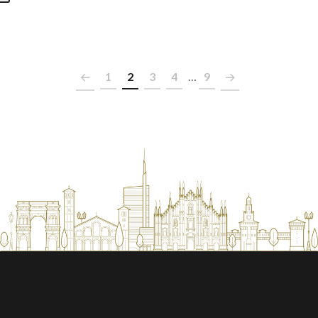
1
2
3
4
…
9