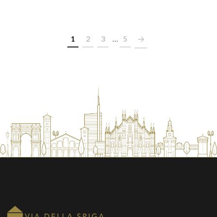
1
2
3
…
5