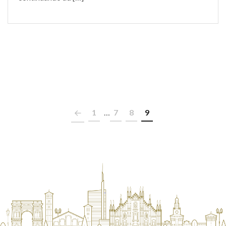
1
…
7
8
9