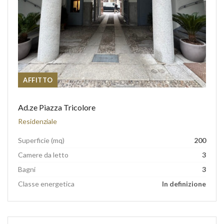
AFFITTO
Ad.ze Piazza Tricolore
Residenziale
Superficie (mq)
200
Camere da letto
3
Bagni
3
Classe energetica
In definizione