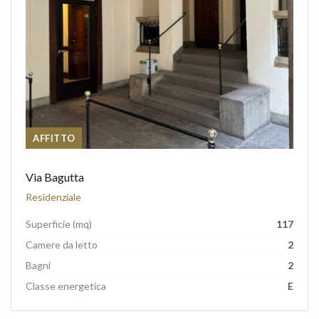
AFFITTO
Via Bagutta
Residenziale
Superficie (mq)
117
Camere da letto
2
Bagni
2
Classe energetica
E