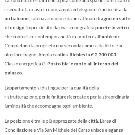
La zona notte è stata concepita come uno spazio sofisticato e
riservato. La master room, ampia ed elegante, è arricchita da
un balcone
, cabina armadio e da un raffinato
bagno en suite
di design
, impreziosito da una scenografica
parete in vetro
che conferisce contemporaneità e carattere all’ambiente.
Completano la proprietà una seconda camera da letto e un
ulteriore bagno. Ampia cantina.
Richiesta € 2.300.000
.
Classe energetica G.
Posto bici e moto all’interno del
palazzo
.
L’appartamento si distingue per la qualità della
ristrutturazione, per le finiture ricercate e per la straordinaria
luminosità che accompagna ogni ambiente.
La posizione è tra le più apprezzate della città. L’area di
Conciliazione e Via San Michele del Carso unisce eleganza