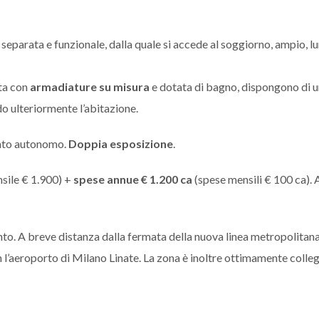
 separata e funzionale, dalla quale si accede al soggiorno, ampio, 
ata con
armadiature su misura
e dotata di bagno, dispongono di u
o ulteriormente l’abitazione.
ento autonomo.
Doppia esposizione
.
sile € 1.900) +
spese annue € 1.200
ca
(spese mensili € 100 ca).
to. A breve distanza dalla fermata della nuova linea metropolitan
n l’aeroporto di Milano Linate. La zona è inoltre ottimamente colle