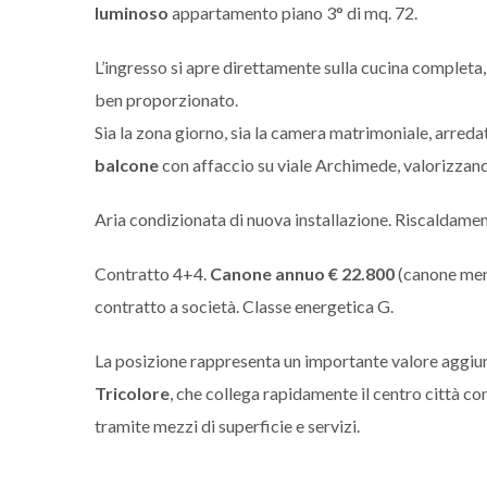
luminoso
appartamento piano 3° di mq. 72.
L’ingresso si apre direttamente sulla cucina completa,
ben proporzionato.
Sia la zona giorno, sia la camera matrimoniale, arred
balcone
con affaccio su viale Archimede, valorizzand
Aria condizionata di nuova installazione. Riscaldam
Contratto 4+4.
Canone annuo € 22.800
(canone men
contratto a società. Classe energetica G.
La posizione rappresenta un importante valore aggiun
Tricolore
, che collega rapidamente il centro città co
tramite mezzi di superficie e servizi.