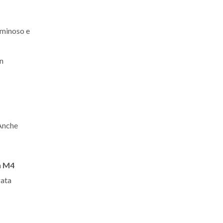
luminoso e
n
 Anche
a
M4
gata