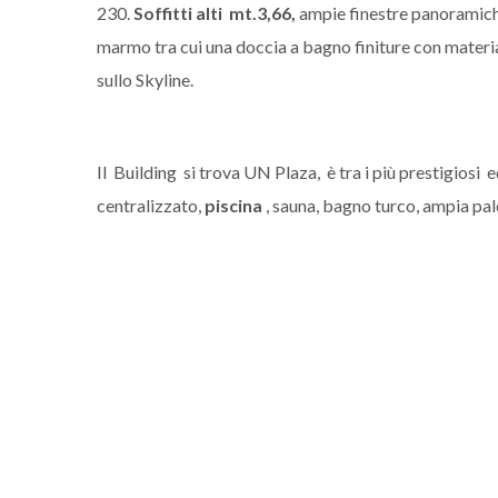
230.
Soffitti alti mt.3,66,
ampie finestre panoramiche
marmo tra cui una doccia a bagno finiture con materiali 
sullo Skyline.
Il Building si trova UN Plaza, è tra i più prestigiosi
centralizzato,
piscina
, sauna, bagno turco, ampia pal