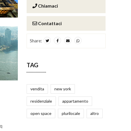
Chiamaci
Contattaci
Share:
TAG
vendita
new york
residenziale
appartamento
open space
plurilocale
altro
mq