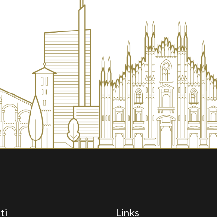
ti
Links