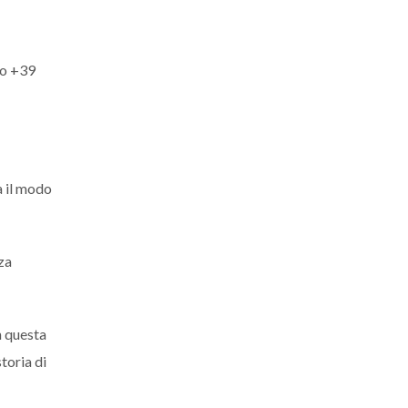
ro +39
a il modo
za
n questa
toria di