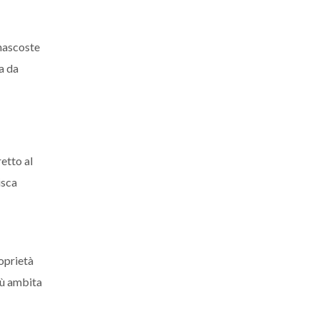
e nascoste
la da
retto al
isca
roprietà
iù ambita