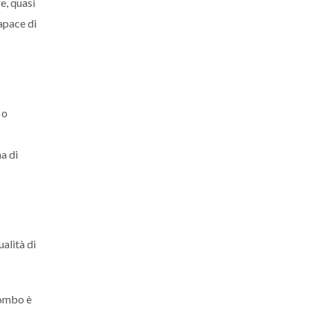
e, quasi
capace di
 o
a di
alità di
lombo è