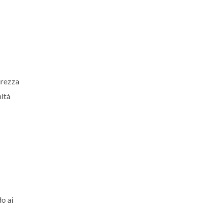
urezza
nità
do ai