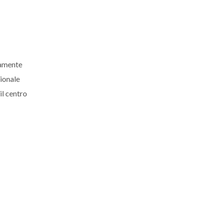
tamente
zionale
il centro