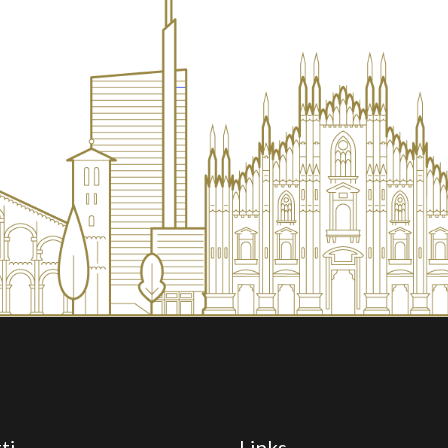
ti
Links