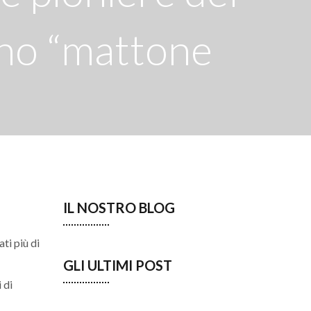
ano “mattone
IL NOSTRO BLOG
ti più di
GLI ULTIMI POST
 di