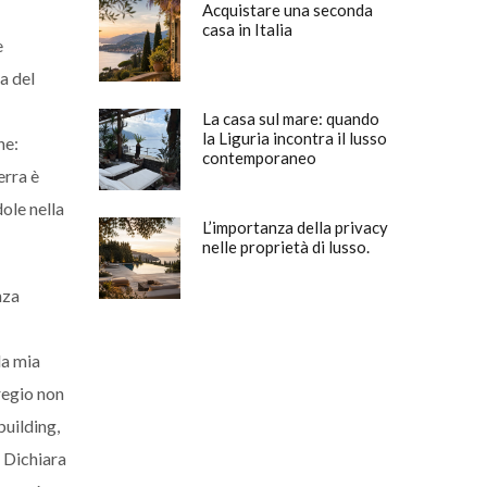
Acquistare una seconda
casa in Italia
e
a del
La casa sul mare: quando
la Liguria incontra il lusso
ne:
contemporaneo
erra è
ole nella
L’importanza della privacy
nelle proprietà di lusso.
nza
la mia
regio non
building,
” Dichiara