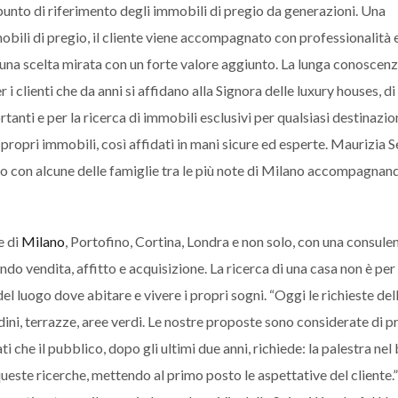
punto di riferimento degli immobili di pregio da generazioni. Una
obili di pregio, il cliente viene accompagnato con professionalità 
una scelta mirata con un forte valore aggiunto. La lunga conoscenz
 clienti che da anni si affidano alla Signora delle luxury houses, di
anti e per la ricerca di immobili esclusivi per qualsiasi destinazio
ei propri immobili, così affidati in mani sicure ed esperte. Maurizia S
to con alcune delle famiglie tra le più note di Milano accompagnand
e di
Milano
, Portofino, Cortina, Londra e non solo, con una consule
ando vendita, affitto e acquisizione. La ricerca di una casa non è per
l luogo dove abitare e vivere i propri sogni. “Oggi le richieste del
dini, terrazze, aree verdi. Le nostre proposte sono considerate di p
ti che il pubblico, dopo gli ultimi due anni, richiede: la palestra nel 
queste ricerche, mettendo al primo posto le aspettative del cliente.