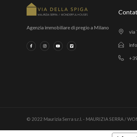
Contat
Agenzia immobiliare di pregio a Milano
via 
inf
+39
© 2022 Maurizia Serra s.r.l. - MAURIZIA SERRA / 