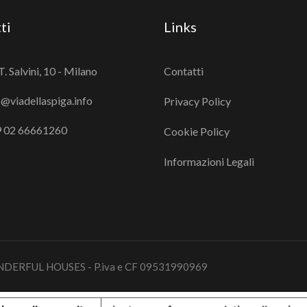
ti
Links
T. Salvini, 10 - Milano
Contatti
o@viadellaspiga.info
Privacy Policy
 02 66661260
Cookie Policy
Informazioni Legali
WONDERFUL HOUSES - P.iva e CF 09531990969