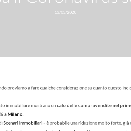
13/03/2020
l mondo proviamo a fare qualche considerazione su quanto questo inci
cato immobiliare mostrano un
calo delle compravendite nel prim
2% a
Milano
.
di
Scenari Immobiliari
– è probabile una riduzione molto forte, già