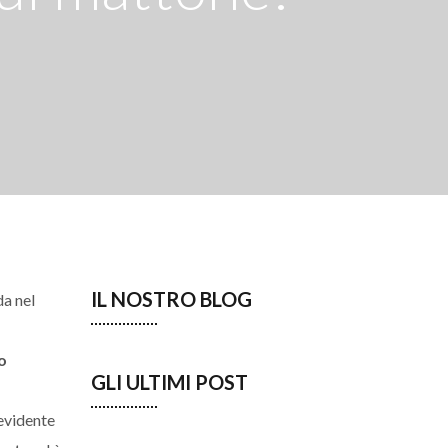
IL NOSTRO BLOG
da nel
o
GLI ULTIMI POST
 evidente