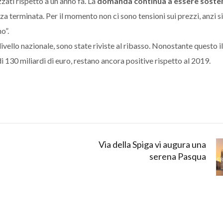
zzati rispetto a un anno fa. La
domanda continua a essere soste
a terminata. Per il momento non ci sono tensioni sui prezzi, anzi s
o”.
livello nazionale, sono state riviste al ribasso. Nonostante questo il 
di 130 miliardi di euro, restano ancora positive rispetto al 2019.
Via della Spiga vi augura una
serena Pasqua