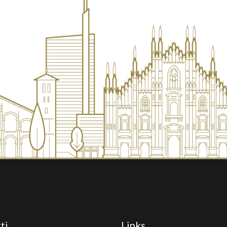
ti
Links