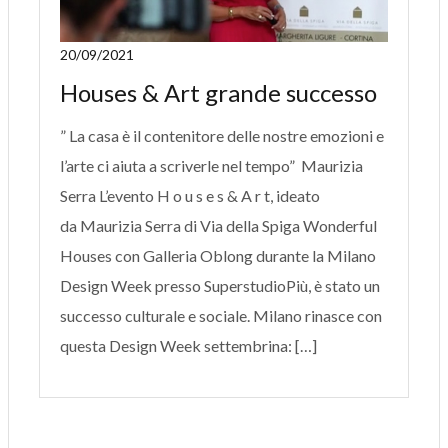
20/09/2021
Houses & Art grande successo
” La casa è il contenitore delle nostre emozioni e
l’arte ci aiuta a scriverle nel tempo” Maurizia
Serra L’evento H o u s e s & A r t, ideato
da Maurizia Serra di Via della Spiga Wonderful
Houses con Galleria Oblong durante la Milano
Design Week presso SuperstudioPiù, è stato un
successo culturale e sociale. Milano rinasce con
questa Design Week settembrina: […]